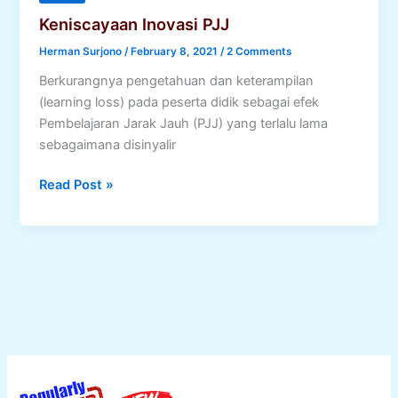
Keniscayaan Inovasi PJJ
Herman Surjono
/
February 8, 2021
/
2 Comments
Berkurangnya pengetahuan dan keterampilan
(learning loss) pada peserta didik sebagai efek
Pembelajaran Jarak Jauh (PJJ) yang terlalu lama
sebagaimana disinyalir
Keniscayaan
Read Post »
Inovasi
PJJ