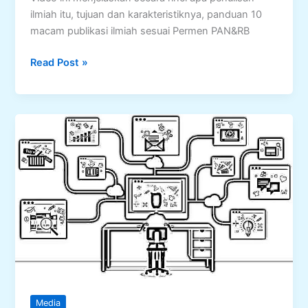
ilmiah itu, tujuan dan karakteristiknya, panduan 10
macam publikasi ilmiah sesuai Permen PAN&RB
Penulisan
Read Post »
Karya
Ilmiah
Bagi
Guru
Media