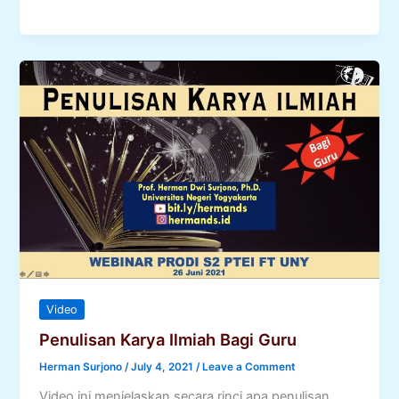
Learning:
Model
dan
Implementasinya
Video
Penulisan Karya Ilmiah Bagi Guru
Herman Surjono
/
July 4, 2021
/
Leave a Comment
Video ini menjelaskan secara rinci apa penulisan