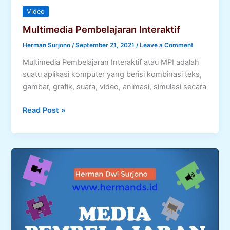
Video
Multimedia Pembelajaran Interaktif
Herman Surjono
/
September 21, 2021
/
Leave a Comment
Multimedia Pembelajaran Interaktif atau MPI adalah
suatu aplikasi komputer yang berisi kombinasi teks,
gambar, grafik, suara, video, animasi, simulasi secara
Multimedia
Read Post »
Pembelajaran
Interaktif