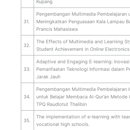
Kupang
Pengembangan Multimedia Pembelajaran 
31.
Meningkatkan Penguasaan Kala Lampau B
Prancis Mahasiswa
The Effects of Multimedia and Learning St
32.
Student Achievement in
Online
Electronic
Adaptive and Engaging E-learning: Inovasi
33.
Pemanfaatan Teknologi Informasi dalam P
Jarak Jauh
Pengembangan Multimedia Pembelajaran In
34.
untuk Belajar Membaca Al-Qur’an Metode Qi
TPQ Raudlotut Thalibin
The implementation of e-learning with tea
35.
vocational high schools.