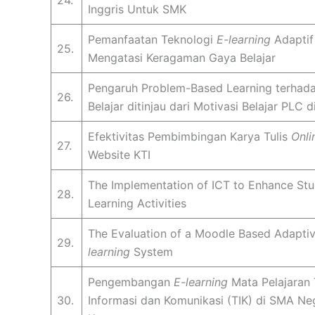
24.
Inggris Untuk SMK
Pemanfaatan Teknologi
E-learning
Adaptif
25.
Mengatasi Keragaman Gaya Belajar
Pengaruh Problem-Based Learning terhada
26.
Belajar ditinjau dari Motivasi Belajar PLC 
Efektivitas Pembimbingan Karya Tulis
Onli
27.
Website KTI
The Implementation of ICT to Enhance St
28.
Learning Activities
The Evaluation of a Moodle Based Adapti
29.
learning
System
Pengembangan
E-learning
Mata Pelajaran 
30.
Informasi dan Komunikasi (TIK) di SMA Ne