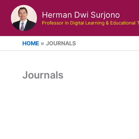
Skip
to
Herman Dwi Surjono
content
Professor in Digital Learning & Educational
HOME
JOURNALS
Journals