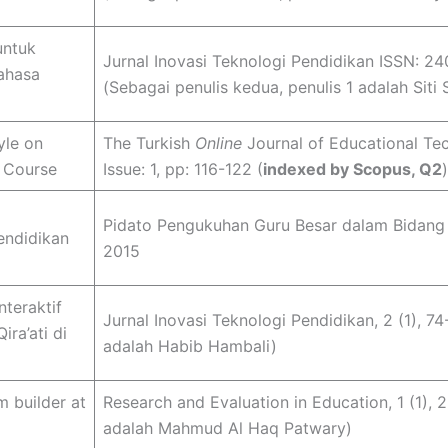
untuk
Jurnal Inovasi Teknologi Pendidikan ISSN: 24
ahasa
(Sebagai penulis kedua, penulis 1 adalah Siti 
yle on
The Turkish
Online
Journal of Educational Tec
s Course
Issue: 1, pp: 116-122 (
indexed by Scopus, Q2
)
Pidato Pengukuhan Guru Besar dalam Bidang I
endidikan
2015
teraktif
Jurnal Inovasi Teknologi Pendidikan, 2 (1), 7
ra’ati di
adalah Habib Hambali)
m builder at
Research and Evaluation in Education, 1 (1), 
adalah Mahmud Al Haq Patwary)