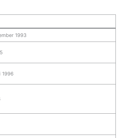
vember 1993
95
i 1996
6