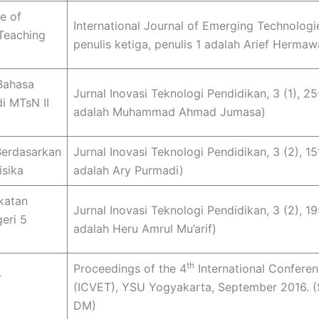
e of
International Journal of Emerging Technologie
Teaching
penulis ketiga, penulis 1 adalah Arief Hermaw
Bahasa
Jurnal Inovasi Teknologi Pendidikan, 3 (1), 2
i MTsN II
adalah Muhammad Ahmad Jumasa)
Berdasarkan
Jurnal Inovasi Teknologi Pendidikan, 3 (2), 1
isika
adalah Ary Purmadi)
katan
Jurnal Inovasi Teknologi Pendidikan, 3 (2), 1
eri 5
adalah Heru Amrul Mu’arif)
th
Proceedings of the 4
International Conferen
r
(ICVET), YSU Yogyakarta, September 2016. (S
DM)