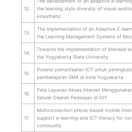
The development of an adaptive
e-learnin
12.
the learning style diversity of visual-audit
kinesthetic
The Implementation of an Adaptive
E-lear
13.
the Learning Management Systems of Mo
Towards the Implementation of blended le
14.
the Yogyakarta State University
Potensi pemanfaatan ICT untuk peningkat
15.
pembelajaran SMA di kota Yogyakarta
Peta Layanan Akses Internet Menggunaka
16.
Seluler Daerah Pedesaan di DIY
Multiconnection phone-based mobile inter
17.
support
e-learning
and ICT literacy for rur
community