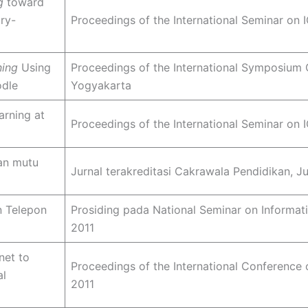
g
toward
ory-
Proceedings of the International Seminar on
ning
Using
Proceedings of the International Symposium
odle
Yogyakarta
arning at
Proceedings of the International Seminar on
an mutu
Jurnal terakreditasi Cakrawala Pendidikan, Ju
n Telepon
Prosiding pada National Seminar on Informati
2011
net to
Proceedings of the International Conference 
al
2011