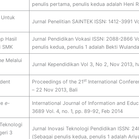
penulis pertama, penulis kedua adalah Heni Ri
 Untuk
Jurnal Penelitian SAINTEK ISSN: 1412-3991 Vol
p Hasil
Jurnal Pendidikan Vokasi ISSN: 2088-2866 Vol
di SMK
penulis kedua, penulis 1 adalah Bekti Wulanda
ne
Melalui
Jurnal Kependidikan Vol 3, No 2, Nov 2013, h
st
udent
Proceedings of the 21
International Confer
– 22 Nov 2013, Bali
ve
e-
International Journal of Information and Edu
3689 Vol. 4, no. 1, pp. 89-92, Feb 2014
Teknologi
Jurnal Inovasi Teknologi Pendidikan ISSN: 2407
geri 3
(Sebagai penulis kedua, penulis 1 adalah Ariy