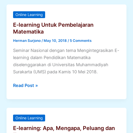
dalam
e-
Online Learning
Learning
E-learning Untuk Pembelajaran
Matematika
Herman Surjono
/
May 10, 2018
/
5 Comments
Seminar Nasional dengan tema Mengintegrasikan E-
learning dalam Pendidikan Matematika
diselenggarakan di Universitas Muhammadiyah
Surakarta (UMS) pada Kamis 10 Mei 2018.
E-
Read Post »
learning
Untuk
Pembelajaran
Matematika
Online Learning
E-learning: Apa, Mengapa, Peluang dan