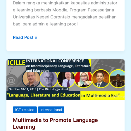
Dalam rangka meningkatkan kapasitas administrator
e-learning berbasis Moodle, Program Pascasarjana
Universitas Negeri Gorontalo mengadakan pelatihan
bagi para admin e-learning prodi
Pengelolaan
Read Post »
Administrasi
E-
learning
Berbasis
Moodle
ICT related
International
Multimedia to Promote Language
Learning