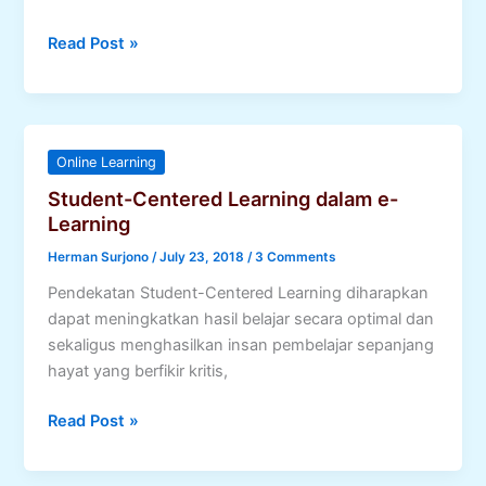
Pembelajaran
Read Post »
Berbasis
ICT
Online Learning
Student-Centered Learning dalam e-
Learning
Herman Surjono
/
July 23, 2018
/
3 Comments
Pendekatan Student-Centered Learning diharapkan
dapat meningkatkan hasil belajar secara optimal dan
sekaligus menghasilkan insan pembelajar sepanjang
hayat yang berfikir kritis,
Student-
Read Post »
Centered
Learning