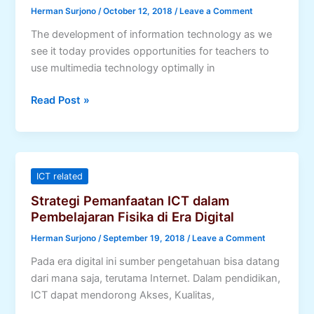
Herman Surjono
/
October 12, 2018
/
Leave a Comment
The development of information technology as we
see it today provides opportunities for teachers to
use multimedia technology optimally in
Multimedia
Read Post »
to
Promote
Language
Learning
ICT related
Strategi Pemanfaatan ICT dalam
Pembelajaran Fisika di Era Digital
Herman Surjono
/
September 19, 2018
/
Leave a Comment
Pada era digital ini sumber pengetahuan bisa datang
dari mana saja, terutama Internet. Dalam pendidikan,
ICT dapat mendorong Akses, Kualitas,