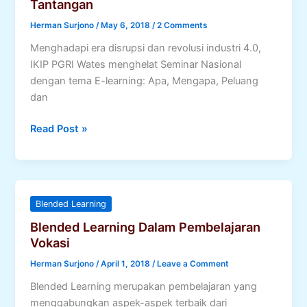
Tantangan
Herman Surjono
/
May 6, 2018
/
2 Comments
Menghadapi era disrupsi dan revolusi industri 4.0,
IKIP PGRI Wates menghelat Seminar Nasional
dengan tema E-learning: Apa, Mengapa, Peluang
dan
E-
Read Post »
learning:
Apa,
Mengapa,
Peluang
Blended Learning
dan
Blended Learning Dalam Pembelajaran
Tantangan
Vokasi
Herman Surjono
/
April 1, 2018
/
Leave a Comment
Blended Learning merupakan pembelajaran yang
menggabungkan aspek-aspek terbaik dari