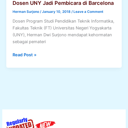
Dosen UNY Jadi Pembicara di Barcelona
Herman Surjono
/
January 10, 2018
/
Leave a Comment
Dosen Program Studi Pendidikan Teknik Informatika,
Fakultas Teknik (FT) Universitas Negeri Yogyakarta
(UNY), Herman Dwi Surjono mendapat kehormatan
sebagai pemateri
Bahas
Read Post »
Fungsi
Animasi
dalam
e-
Learing,
Dosen
UNY
Jadi
Pembicara
di