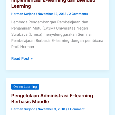
Learning
Herman Surjono
/
November 12, 2018
/
2 Comments
Lembaga Pengembangan Pembelajaran dan
Penjaminan Mutu (LP3M) Universitas Negeri
Surabaya (Unesa) menyelenggarakan Seminar
Pembelajaran Berbasis E-learning dengan pembicara
Prof. Herman
Implementasi
Read Post »
E-
learning
dan
Blended
Online Learning
Learning
Pengelolaan Administrasi E-learning
Berbasis Moodle
Herman Surjono
/
November 9, 2018
/
1 Comment