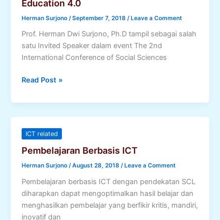
Education 4.0
Herman Surjono
/
September 7, 2018
/
Leave a Comment
Prof. Herman Dwi Surjono, Ph.D tampil sebagai salah
satu Invited Speaker dalam event The 2nd
International Conference of Social Sciences
The
Read Post »
Utilization
of
ICT
Towards
ICT related
Education
Pembelajaran Berbasis ICT
4.0
Herman Surjono
/
August 28, 2018
/
Leave a Comment
Pembelajaran berbasis ICT dengan pendekatan SCL
diharapkan dapat mengoptimalkan hasil belajar dan
menghasilkan pembelajar yang berfikir kritis, mandiri,
inovatif dan