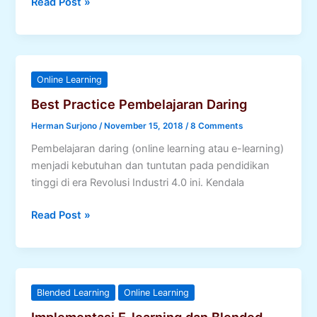
Video-
Read Post »
based
Reflection
System
on
Online Learning
Micro
Best Practice Pembelajaran Daring
Teaching
Herman Surjono
/
November 15, 2018
/
8 Comments
Pembelajaran daring (online learning atau e-learning)
menjadi kebutuhan dan tuntutan pada pendidikan
tinggi di era Revolusi Industri 4.0 ini. Kendala
Best
Read Post »
Practice
Pembelajaran
Daring
Blended Learning
Online Learning
Implementasi E-learning dan Blended