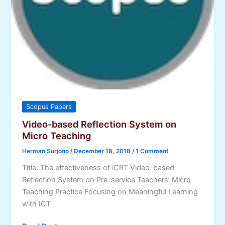
Scopus Papers
Video-based Reflection System on
Micro Teaching
Herman Surjono
/
December 18, 2018
/
1 Comment
Title: The effectiveness of iCRT Video-based
Reflection System on Pre-service Teachers’ Micro
Teaching Practice Focusing on Meaningful Learning
with ICT