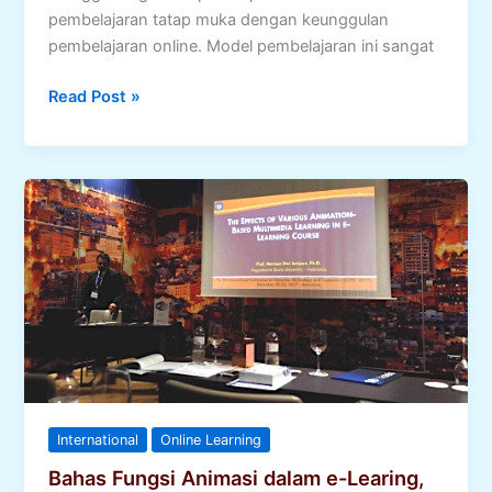
pembelajaran tatap muka dengan keunggulan
pembelajaran online. Model pembelajaran ini sangat
Blended
Read Post »
Learning
Dalam
Pembelajaran
Vokasi
International
Online Learning
Bahas Fungsi Animasi dalam e-Learing,