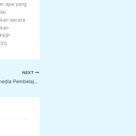
an apa yang
lai
skan secara
kkan
 FKIP
020.
NEXT
Pembuatan Multimedia Pembelajaran