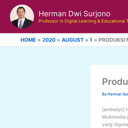
Skip
to
Herman Dwi Surjono
content
Professor in Digital Learning & Educational
HOME
2020
AUGUST
1
PRODUKSI 
Produ
By
Herman Su
[embedyt] 
Multimedia 
yang digun