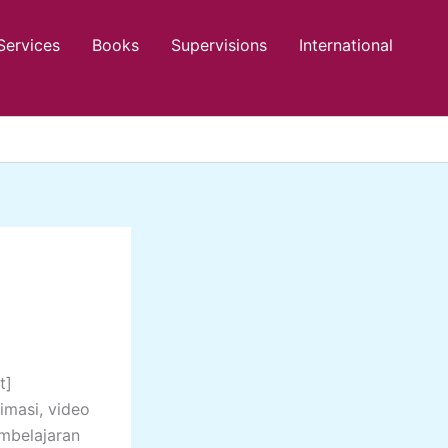
Services
Books
Supervisions
International
t]
imasi, video
mbelajaran