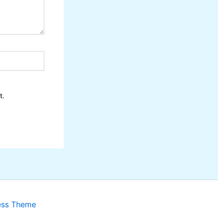
t.
ess Theme