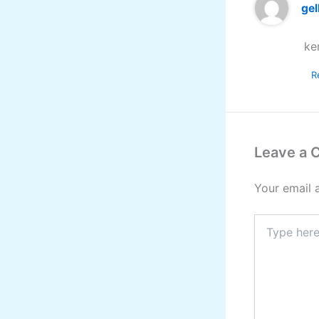
gel
ke
R
Leave a
Your email 
Type
here..