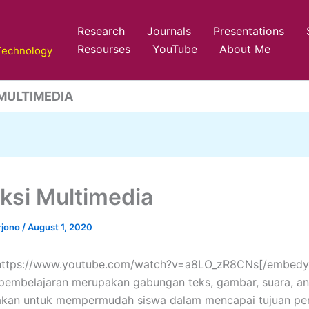
Research
Journals
Presentations
Resourses
YouTube
About Me
 Technology
MULTIMEDIA
ksi Multimedia
rjono
/
August 1, 2020
https://www.youtube.com/watch?v=a8LO_zR8CNs[/embedy
pembelajaran merupakan gabungan teks, gambar, suara, an
akan untuk mempermudah siswa dalam mencapai tujuan pe