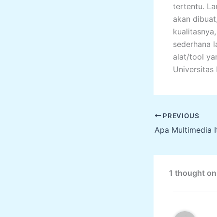
tertentu. L
akan dibuat
kualitasnya
sederhana l
alat/tool y
Universitas
PREVIOUS
Apa Multimedia I
1 thought on