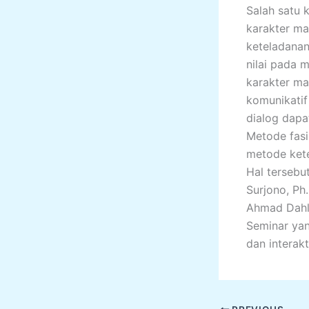
Salah satu 
karakter mah
keteladana
nilai pada 
karakter mah
komunikatif 
dialog dapat
Metode fasi
metode kete
Hal tersebu
Surjono, Ph
Ahmad Dahla
Seminar yan
dan interakti