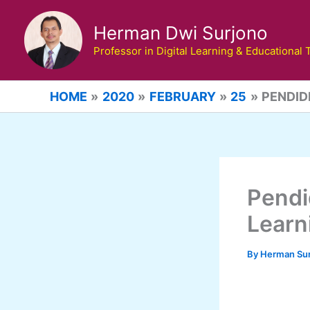
Skip
to
Herman Dwi Surjono
content
Professor in Digital Learning & Educational
HOME
2020
FEBRUARY
25
PENDID
Pendi
Learn
By
Herman Su