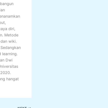
mbangun
dan
menanamkan
but,
aya diri,
gun. Metode
 dan wiki.
s. Sedangkan
 learning.
man Dwi
niversitas
 2020.
ung hangat