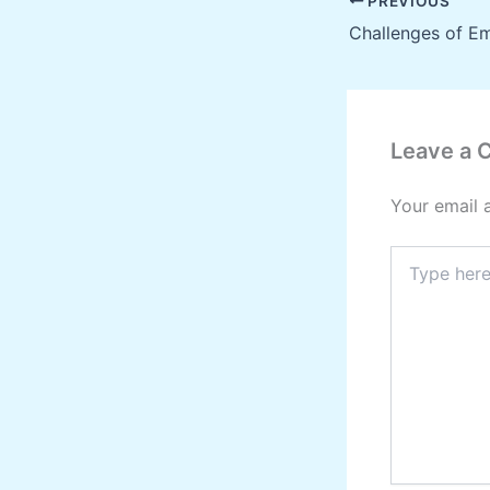
PREVIOUS
Leave a
Your email 
Type
here..