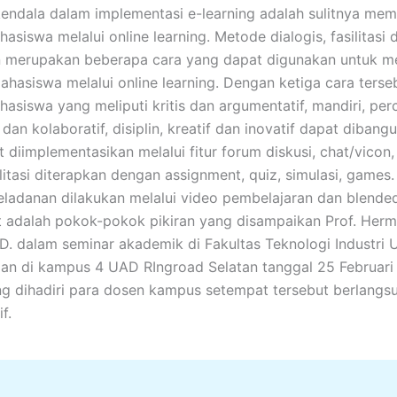
kendala dalam implementasi e-learning adalah sulitnya me
asiswa melalui online learning. Metode dialogis, fasilitasi 
n merupakan beberapa cara yang dapat digunakan untuk 
mahasiswa melalui online learning. Dengan ketiga cara terse
asiswa yang meliputi kritis dan argumentatif, mandiri, perc
dan kolaboratif, disiplin, kreatif dan inovatif dapat diban
 diimplementasikan melalui fitur forum diskusi, chat/vicon,
litasi diterapkan dengan assignment, quiz, simulasi, game
ladanan dilakukan melalui video pembelajaran dan blended
t adalah pokok-pokok pikiran yang disampaikan Prof. Her
.D. dalam seminar akademik di Fakultas Teknologi Industri U
n di kampus 4 UAD RIngroad Selatan tanggal 25 Februari
g dihadiri para dosen kampus setempat tersebut berlangs
f.