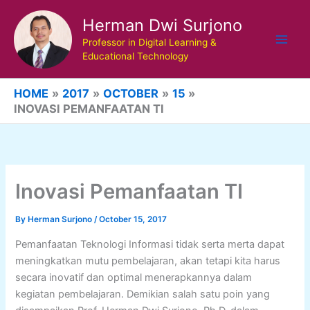
Skip
Herman Dwi Surjono
to
content
Professor in Digital Learning &
Educational Technology
HOME
2017
OCTOBER
15
INOVASI PEMANFAATAN TI
Inovasi Pemanfaatan TI
By
Herman Surjono
/
October 15, 2017
Pemanfaatan Teknologi Informasi tidak serta merta dapat
meningkatkan mutu pembelajaran, akan tetapi kita harus
secara inovatif dan optimal menerapkannya dalam
kegiatan pembelajaran. Demikian salah satu poin yang