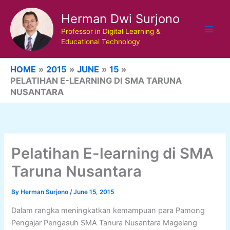
Skip
Herman Dwi Surjono
to
content
Professor in Digital Learning &
Educational Technology
HOME
2015
JUNE
15
PELATIHAN E-LEARNING DI SMA TARUNA
NUSANTARA
Pelatihan E-learning di SMA
Taruna Nusantara
By
Herman Surjono
/
June 15, 2015
Dalam rangka meningkatkan kemampuan para Pamong
Pengajar Pengasuh SMA Tanura Nusantara Magelang