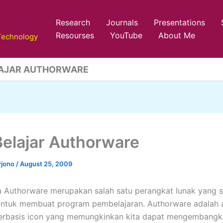
Research
Journals
Presentations
Resourses
YouTube
About Me
 Technology
LAJAR AUTHORWARE
Belajar Authorware
rjono
/
August 25, 2009
Authorware merupakan salah satu perangkat lunak yang s
untuk membuat program pembelajaran. Authorware adalah 
berbasis icon yang memungkinkan kita dapat mengembangk