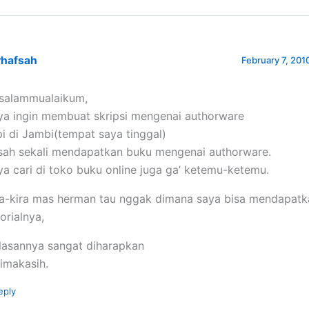
rhafsah
February 7, 2010
salammualaikum,
ya ingin membuat skripsi mengenai authorware
pi di Jambi(tempat saya tinggal)
sah sekali mendapatkan buku mengenai authorware.
ya cari di toko buku online juga ga’ ketemu-ketemu.
ra-kira mas herman tau nggak dimana saya bisa mendapat
torialnya,
lasannya sangat diharapkan
rimakasih.
eply