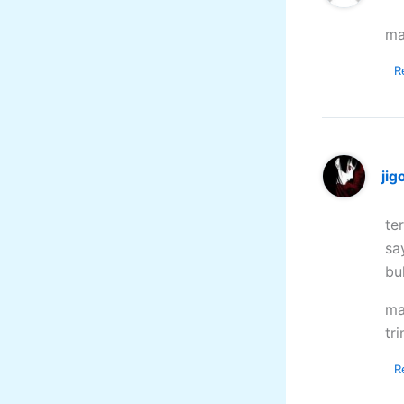
ma
R
jig
te
sa
bu
ma
tr
R