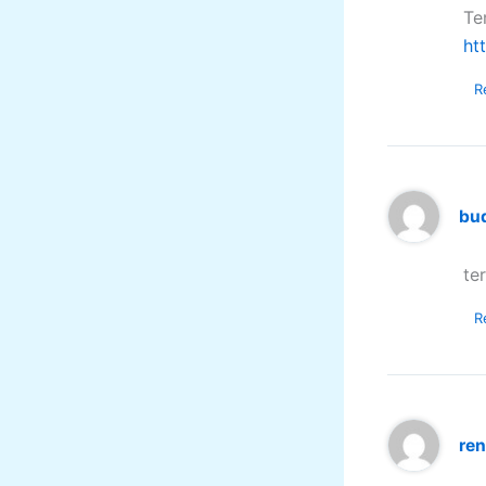
Te
ht
R
bud
te
R
re