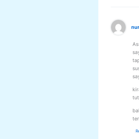
nu
As
sa
ta
su
sa
ki
tu
ba
te
R