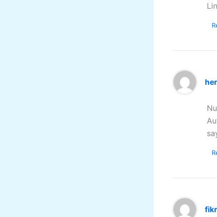
Li
R
he
Nu
Au
sa
R
fikr