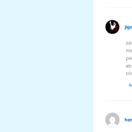
jig
sa
me
pe
ak
tr
R
he