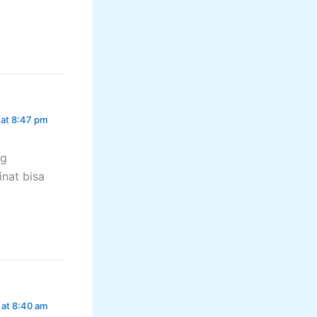
 at 8:47 pm
ng
inat bisa
 at 8:40 am