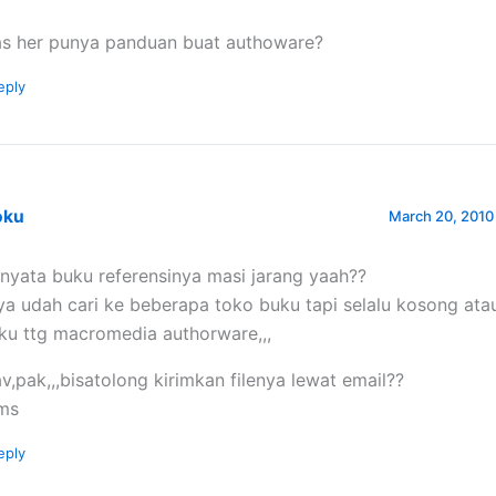
s her punya panduan buat authoware?
eply
oku
March 20, 2010
rnyata buku referensinya masi jarang yaah??
ya udah cari ke beberapa toko buku tapi selalu kosong ata
ku ttg macromedia authorware,,,
v,pak,,,bisatolong kirimkan filenya lewat email??
ims
eply