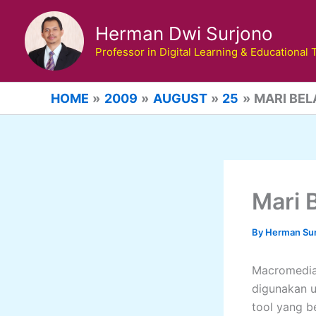
Skip
to
Herman Dwi Surjono
content
Professor in Digital Learning & Educational
HOME
2009
AUGUST
25
MARI BE
Mari 
By
Herman Su
Macromedia 
digunakan 
tool yang 