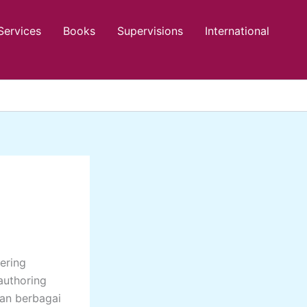
Services
Books
Supervisions
International
ering
authoring
an berbagai