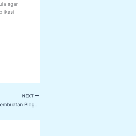
ula agar
likasi
NEXT
Pengenalan dan Pembuatan Blog UNY