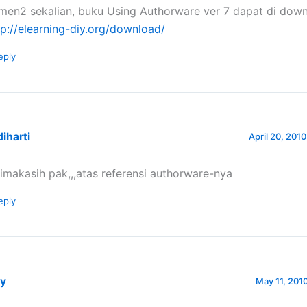
men2 sekalian, buku Using Authorware ver 7 dapat di down
tp://elearning-diy.org/download/
eply
iharti
April 20, 2010
rimakasih pak,,,atas referensi authorware-nya
eply
ny
May 11, 2010