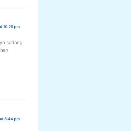
at 10:29 pm
aya sedang
ahan
 at 8:44 pm