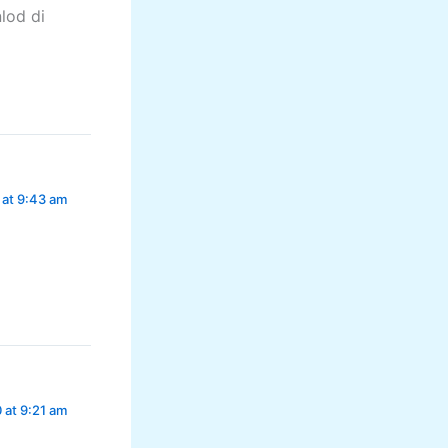
lod di
 at 9:43 am
 at 9:21 am