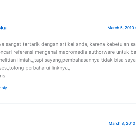
oku
March 5, 2010 
ya sangat tertarik dengan artikel anda,,karena kebetulan s
ncari referensi mengenai macromedia authorware untuk b
nelitian ilmiah,,,tapi sayang,pembahasannya tidak bisa saya
ses,,tolong perbaharui linknya,,
ims
eply
r
March 8, 2010