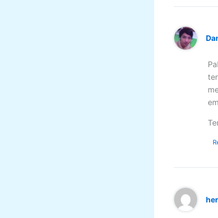
Da
Pa
te
me
em
Te
R
he