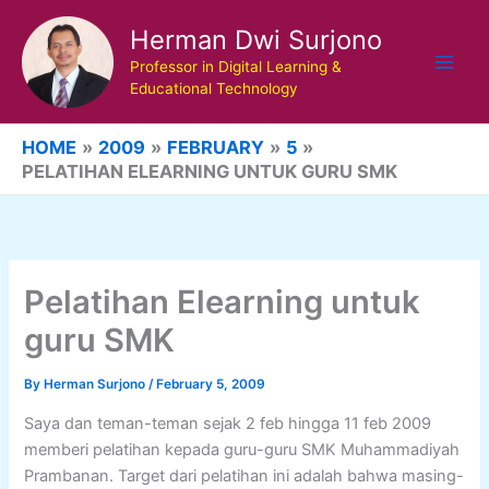
Skip
Herman Dwi Surjono
to
content
Professor in Digital Learning &
Educational Technology
HOME
2009
FEBRUARY
5
PELATIHAN ELEARNING UNTUK GURU SMK
Pelatihan Elearning untuk
guru SMK
By
Herman Surjono
/
February 5, 2009
Saya dan teman-teman sejak 2 feb hingga 11 feb 2009
memberi pelatihan kepada guru-guru SMK Muhammadiyah
Prambanan. Target dari pelatihan ini adalah bahwa masing-